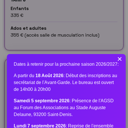
Enfants
335 €
Ados et adultes
355 € (accès salle de musculation inclus)
×
Dates à retenir pour la prochaine saison 2026/2027:
Professeur(s)
A partir du
18 Août 2026
: Début des inscriptions au
Stéphane RAVEAU
secrétariat de l'Avant-Garde. Le bureau est ouvert
Breveté d'Etat
de 14h00 à 20h00
5ème DAN
Samedi 5 septembre 2026
: Présence de l'AGSD
Elysa BOURS
au Forum des Associations au Stade Auguste
BP JEPS
Delaune, 93200 Saint-Denis.
3ème DAN
Lundi 7 septembre 2026
: Reprise de l'ensemble