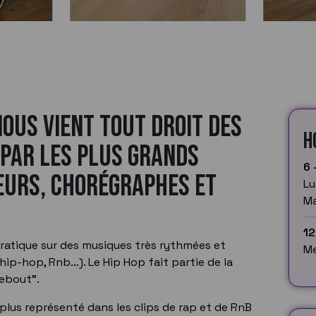
nous vient tout droit des
H
é par les plus grands
6 
eurs, chorégraphes et
Lu
Ma
12
pratique sur des musiques très rythmées et
Me
p-hop, Rnb…). Le Hip Hop fait partie de la
debout”.
e plus représenté dans les clips de rap et de RnB