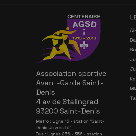
L
Ai
Ba
Bo
Ju
Ju
Association sportive
Ka
Avant-Garde Saint-
M
Denis
Ta
4 av de Stalingrad
93200 Saint-Denis
Métro : Ligne 13 - station "Saint-
Denis Université"
Bus : Lignes 256 - 356 - station