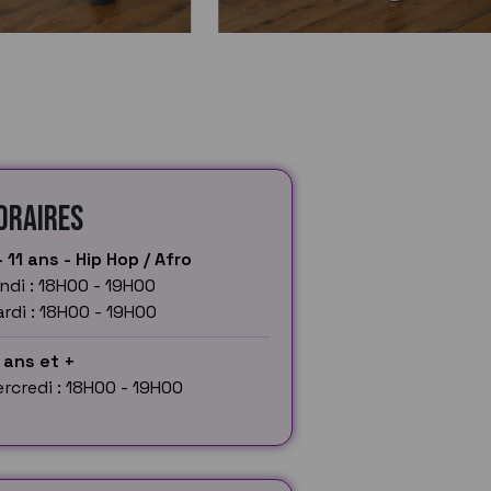
oraires
- 11 ans - Hip Hop / Afro
ndi : 18H00 - 19H00
rdi : 18H00 - 19H00
 ans et +
rcredi : 18H00 - 19H00