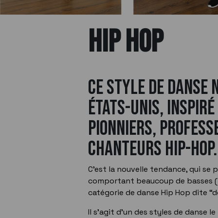
HIP HOP
Ce style de danse 
états-unis, inspir
pionniers, profess
chanteurs hip-hop.
C’est la nouvelle tendance, qui se 
comportant beaucoup de basses (hi
catégorie de danse Hip Hop dite “
Il s’agit d'un des styles de danse l