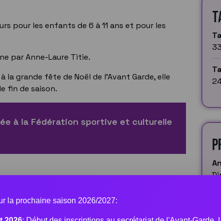
T
rs pour les enfants de 6 à 11 ans et pour les
Ta
33
ne par Anne-Laure Titie.
Ta
 la grande fête de Noël de l'Avant Garde, elle
24
 fin de saison.
iée à la Fédération sportive et culturelle
P
An
Di
our la prochaine saison 2026/2027:
t 2026
: Début des inscriptions au secrétariat de l'Avant-Garde.