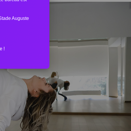
Stade Auguste
e !