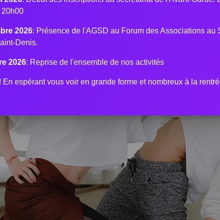
à 20h00
bre 2026
: Présence de l'AGSD au Forum des Associations au 
aint-Denis.
re 2026
: Reprise de l'ensemble de nos activités
En espérant vous voir en grande forme et nombreux à la rentré