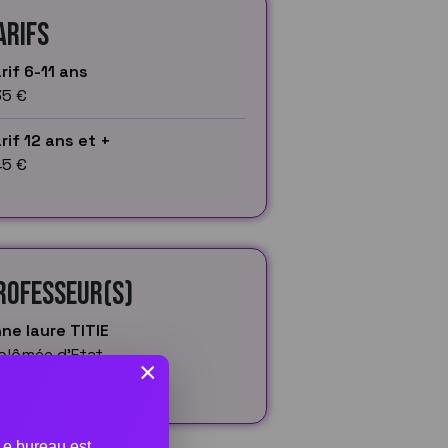
arifs
rif 6-11 ans
5 €
rif 12 ans et +
5 €
rofesseur(s)
ne laure TITIE
plômée d'Etat
×
 Le bureau est