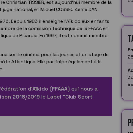
ou
re Christian TISSIER, est aujourd’hui membre de la
t juge national, et Miduel COSSEC 4ème DAN.
1976. Depuis 1985 il enseigne l'Aïkido aux enfants
t membre de la comission technique de la FFAAA et
 ligue de Picardie. En 1997, il est nommé membre
T
E
ne sortie cinéma pour les jeunes et un stage de
28
 côte Atlantique. Elle participe également à la
n.
Ad
35
in
 Fédération d'Aïkido (FFAAA) qui nous a
ison 2018/2019 le Label "Club Sport
P