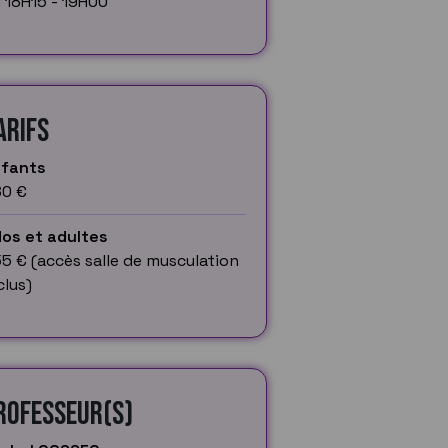
 18H15 - 19H00
arifs
nfants
0 €
os et adultes
5 € (accès salle de musculation
clus)
rofesseur(s)