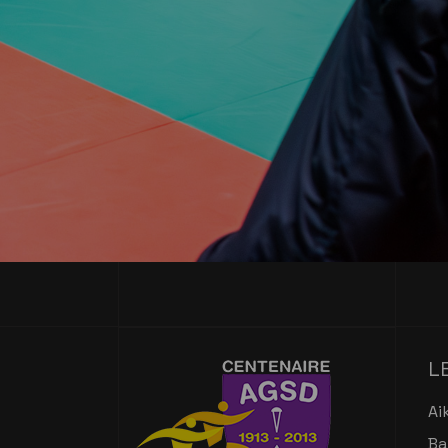
L
Ai
Ba