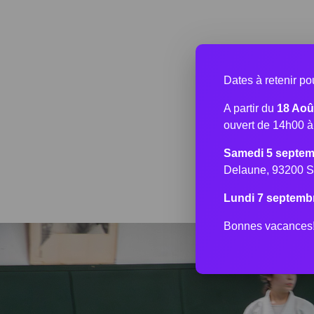
Dates à retenir p
A partir du
18 Aoû
ouvert de 14h00 
Samedi 5 septem
Delaune, 93200 S
Lundi 7 septemb
Bonnes vacances! 