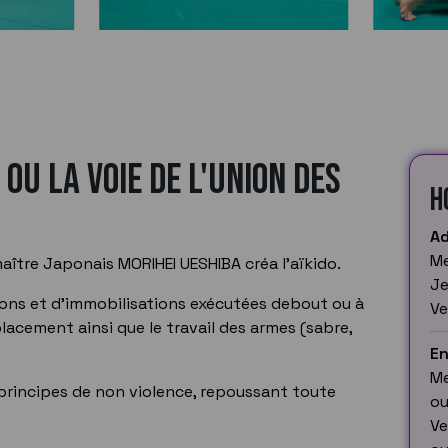
 ou la voie de l'union des
H
Ad
Me
aître Japonais MORIHEI UESHIBA créa l’aïkido.
Je
ons et d'immobilisations exécutées debout ou à
Ve
placement ainsi que le travail des armes (sabre,
En
Me
 principes de non violence, repoussant toute
ou
Ve