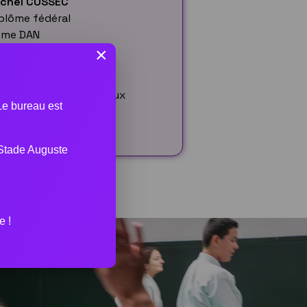
ichel COSSEC
plôme fédéral
ème DAN
×
ascal BRUYERE
QP
M Option Arts Martiaux
 Le bureau est
Stade Auguste
e !